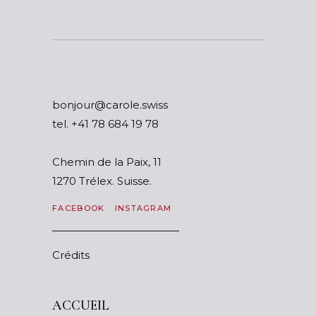
ssiws.elorac@ruojnob
tel.
87 91 486 87 14+
Chemin de la Paix, 11
1270 Trélex. Suisse.
FACEBOOK
INSTAGRAM
Crédits
ACCUEIL