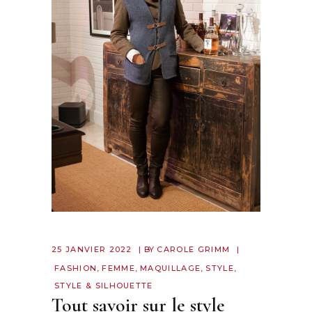
25 JANVIER 2022
BY
CAROLE GRIMM
FASHION
,
FEMME
,
MAQUILLAGE
,
STYLE
,
STYLE & SILHOUETTE
Tout savoir sur le style