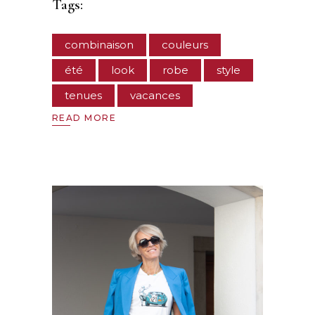
Tags:
combinaison
couleurs
été
look
robe
style
tenues
vacances
READ MORE