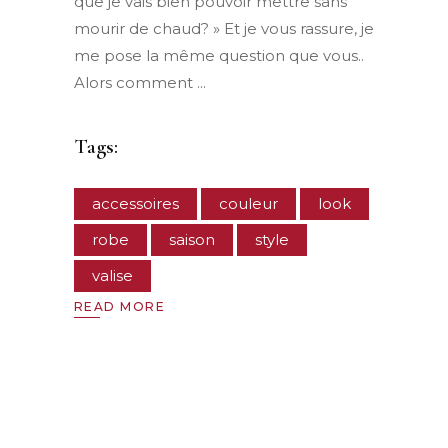
que je vais bien pouvoir mettre sans
mourir de chaud? » Et je vous rassure, je
me pose la même question que vous..
Alors comment
Tags:
accessoires
couleur
look
robe
saison
style
valise
READ MORE