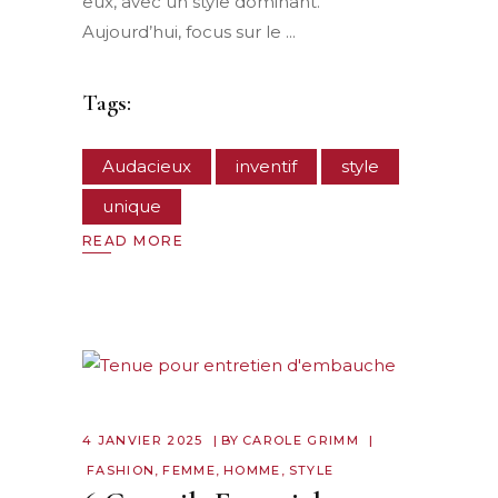
eux, avec un style dominant.
Aujourd’hui, focus sur le
Tags:
Audacieux
inventif
style
unique
READ MORE
4 JANVIER 2025
BY
CAROLE GRIMM
FASHION
,
FEMME
,
HOMME
,
STYLE