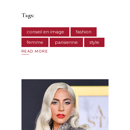
Tags:
conseil en image
fashion
femme
parisienne
style
READ MORE