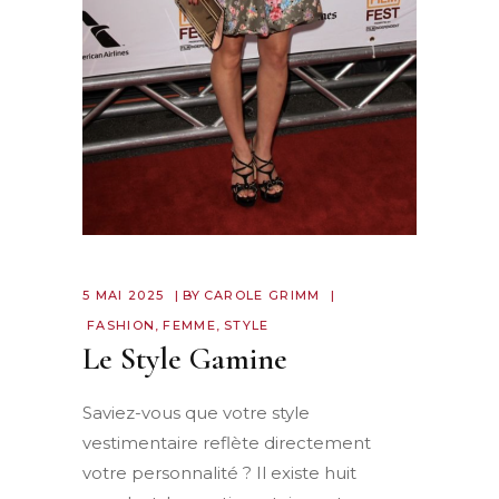
5 MAI 2025
BY
CAROLE GRIMM
FASHION
,
FEMME
,
STYLE
Le Style Gamine
Saviez-vous que votre style
vestimentaire reflète directement
votre personnalité ? Il existe huit