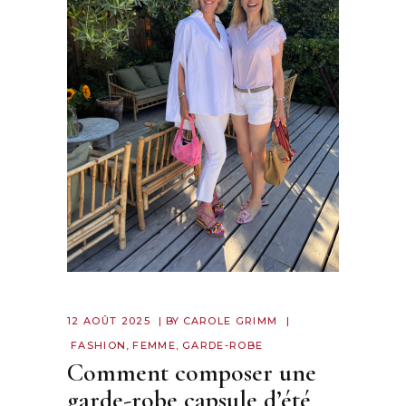
12 AOÛT 2025
BY
CAROLE GRIMM
FASHION
,
FEMME
,
GARDE-ROBE
Comment composer une
garde-robe capsule d’été