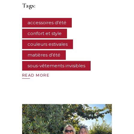
Tags:
accessoires d’été
confort et style
couleurs estivales
matières d’été
sous-vêtements invisibles
READ MORE