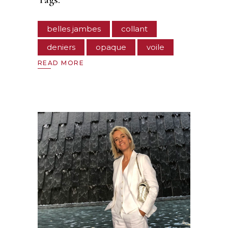
belles jambes
collant
deniers
opaque
voile
READ MORE