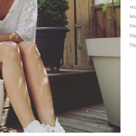
H
Ma
Pe
St
St