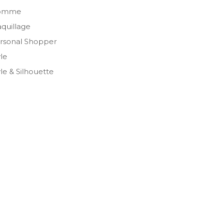
omme
quillage
rsonal Shopper
yle
yle & Silhouette