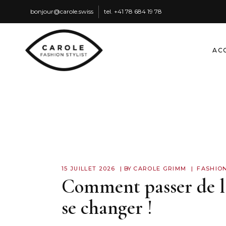
ssiws.elorac@ruojnob
tel.
87 91 486 87 14+
AC
15 JUILLET 2026
BY
CAROLE GRIMM
FASHIO
Comment passer de la
se changer !