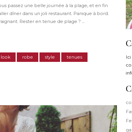
ous passez une belle journée à la plage, et en fin
ller dîner dans un joli restaurant. Panique à bord.
raignant. Rester en tenue de plage ?
C
look
robe
style
tenues
Ic
co
in
C
co
Fa
F
ga