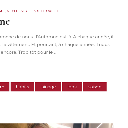
ME
,
STYLE
,
STYLE & SILHOUETTE
mne
 proche de nous : l’Automne est là. A chaque année, il
et le vêtement. Et pourtant, à chaque année, il nous
encore. Trop tôt pour le
im
habits
lainage
look
saison