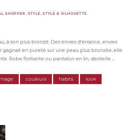
AL SHOPPER
,
STYLE
,
STYLE & SILHOUETTE
au, à son plus bronzé. Des envies d’errance, envies
r gagnait en pureté sur une peau plus bronzée, elle
nte. Robe flottante ou pantalon en lin, dentelle
 image
couleurs
habits
look