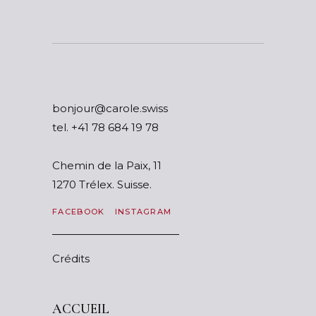
ssiws.elorac@ruojnob
tel.
87 91 486 87 14+
Chemin de la Paix, 11
1270 Trélex. Suisse.
FACEBOOK
INSTAGRAM
Crédits
ACCUEIL