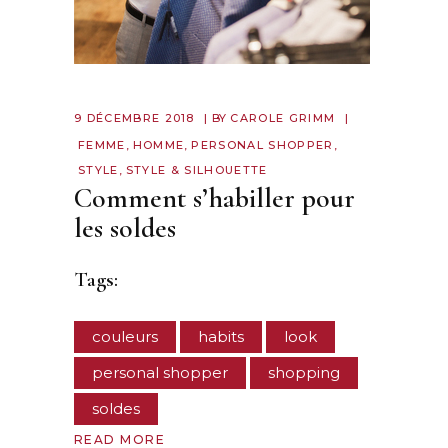
9 DÉCEMBRE 2018
BY
CAROLE GRIMM
FEMME
,
HOMME
,
PERSONAL SHOPPER
,
STYLE
,
STYLE & SILHOUETTE
Comment s’habiller pour
les soldes
Tags:
couleurs
habits
look
personal shopper
shopping
soldes
READ MORE