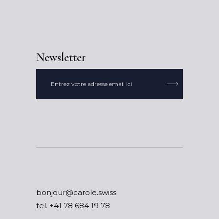
Newsletter

ssiws.elorac@ruojnob
tel.
87 91 486 87 14+