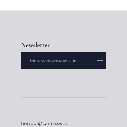
Newsletter

ssiws.elorac@ruojnob