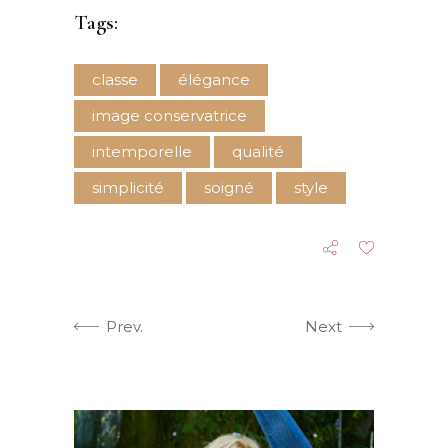
Tags:
classe
élégance
image conservatrice
intemporelle
qualité
simplicité
soigné
style
Prev.
Next