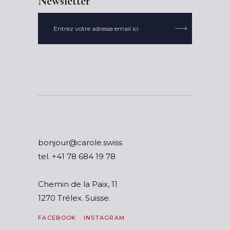
Newsletter

ssiws.elorac@ruojnob
tel.
87 91 486 87 14+
Chemin de la Paix, 11
1270 Trélex. Suisse.
FACEBOOK
INSTAGRAM