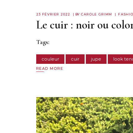
23 FÉVRIER 2022
BY
CAROLE GRIMM
FASHI
Le cuir : noir ou col
Tags:
couleur
cuir
jupe
look te
READ MORE