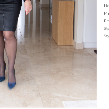
H
Ma
Pe
St
St