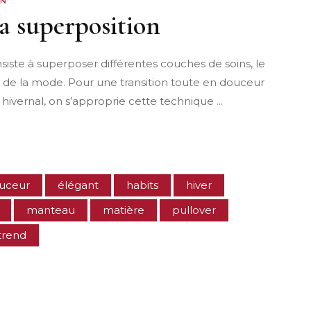
ON
 la superposition
nsiste à superposer différentes couches de soins, le
rs de la mode. Pour une transition toute en douceur
id hivernal, on s’approprie cette technique
uceur
élégant
habits
hiver
manteau
matière
pullover
trend