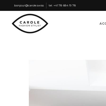
ssiws.elorac@ruojnob
tel.
87 91 486 87 14+
AC