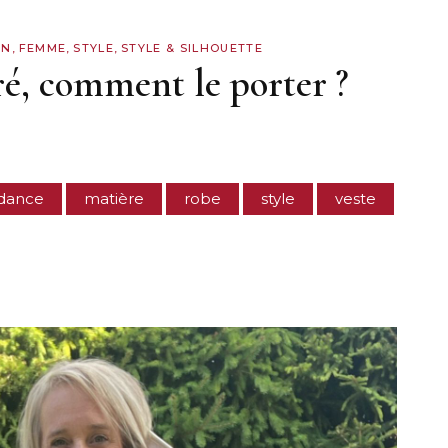
ON
,
FEMME
,
STYLE
,
STYLE & SILHOUETTE
oré, comment le porter ?
ndance
matière
robe
style
veste