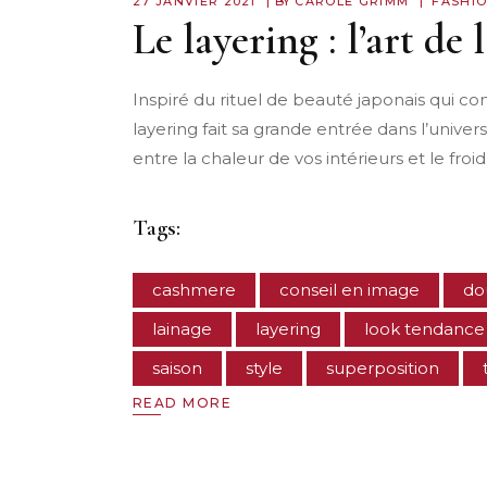
27 JANVIER 2021
BY
CAROLE GRIMM
FASHI
Le layering : l’art de
Inspiré du rituel de beauté japonais qui co
layering fait sa grande entrée dans l’unive
entre la chaleur de vos intérieurs et le fro
Tags:
cashmere
conseil en image
do
lainage
layering
look tendance
saison
style
superposition
READ MORE