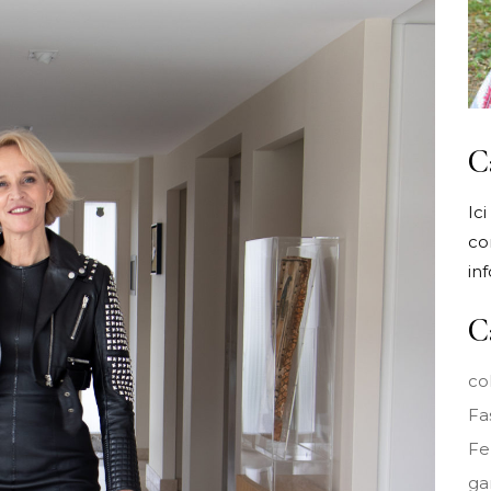
C
Ic
co
in
C
co
Fa
F
ga