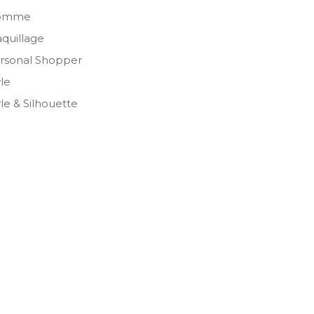
omme
quillage
rsonal Shopper
yle
yle & Silhouette