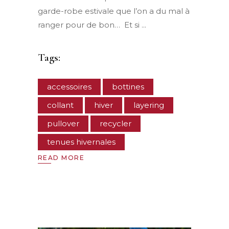
garde-robe estivale que l’on a du mal à
ranger pour de bon… Et si
Tags:
accessoires
bottines
collant
hiver
layering
pullover
recycler
tenues hivernales
READ MORE